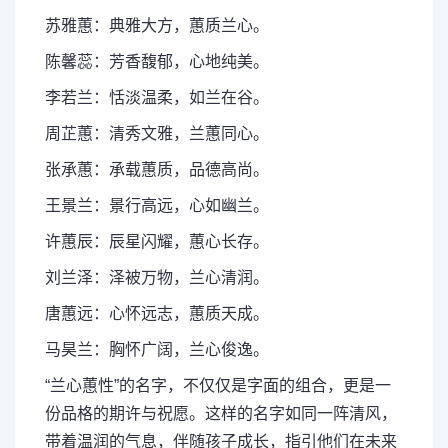
苏雅蕙：典雅大方，蕙质兰心。
陈馨蕊：芳香馥郁，心地纯美。
李若兰：恬淡温柔，如兰在谷。
周芷蕙：清秀文雅，兰蕙同心。
张承蕙：承载蕙质，品德高尚。
王景兰：景行高远，心如幽兰。
许蕙辰：辰星闪耀，蕙心长存。
刘兰泽：泽被万物，兰心清润。
唐蕙远：心怀远志，蕙质天成。
马昊兰：胸怀广阔，兰心俊逸。
“兰心蕙性”的名字，不仅仅是字面的组合，更是一
份品格的期许与祝愿。这样的名字如同一阵清风，
带着温润的气息，伴随孩子成长，指引他们在未来