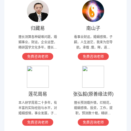
归藏易
南山子
擅长测算各种疑难问题，婚
看事业财运，婚姻感情，子
姻事业，财运，企业运营，
嗣，人生迷茫，我来为您导
精研国学文化多年，擅长归
航。承载 .儒，释，道文
藏易，盲派占卜，太乙，河
化，研究易经多年，精通八
免费咨询老师
免费咨询老师
洛卦，紫薇，奇门遁甲等多
字，六爻，奇门遁甲。
种预测术
莲花周易
张弘毅(原善缘法师)
本人研学周易二十多年，有
擅长预测婚外情，烂桃花，
丰富的实际经验与水平，对
婚姻感情，投资，工作，提
婚姻感情，事业发展，子嗣
职，预测数十载，精研国
香火等方面指引慈航 ，现
学，擅长铁板、太乙，一掌
免费咨询老师
免费咨询老师
在预测指导擅长紫微星斗，
经，八宫连山易，盲派八字
奇门遁甲等，吉凶断测，指
等多种预测等，欢迎咨询