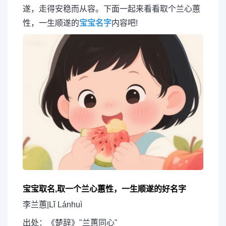
遂，走得安稳而从容。下面一起来看看取个兰心蕙
性，一生顺遂的
宝宝名字
内容吧!
宝宝取名,取一个兰心蕙性，一生顺遂的好名字
李兰蕙|Lǐ Lánhuì
出处：《楚辞》"兰蕙同心"