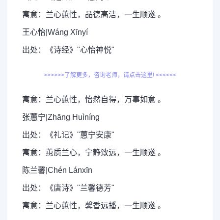
寓意：兰心蕙性，品德高洁，一生顺遂 。
王心怡|Wáng Xīnyí
出处：《诗经》"心怡神悦"
>>>>>>了解更多，咨询老师，请点击这里! <<<<<<
寓意：兰心蕙性，怡然自得，万事如意 。
张蕙宁|Zhāng Huìníng
出处：《礼记》"蕙宁安康"
寓意：蕙质兰心，宁静致远，一生顺遂 。
陈兰馨|Chén Lánxīn
出处：《唐诗》"兰馨德芳"
寓意：兰心蕙性，馨香远播，一生顺遂 。