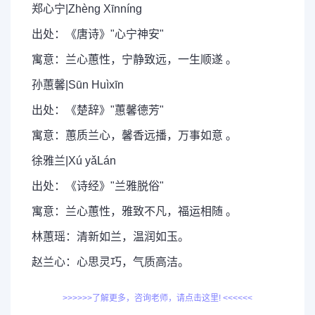
郑心宁|Zhèng Xīnníng
出处：《唐诗》"心宁神安"
寓意：兰心蕙性，宁静致远，一生顺遂 。
孙蕙馨|Sūn Huìxīn
出处：《楚辞》"蕙馨德芳"
寓意：蕙质兰心，馨香远播，万事如意 。
徐雅兰|Xú yǎLán
出处：《诗经》"兰雅脱俗"
寓意：兰心蕙性，雅致不凡，福运相随 。
林蕙瑶：清新如兰，温润如玉。
赵兰心：心思灵巧，气质高洁。
>>>>>>了解更多，咨询老师，请点击这里! <<<<<<