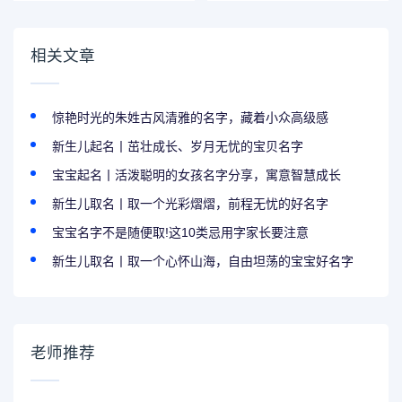
相关文章
惊艳时光的朱姓古风清雅的名字，藏着小众高级感
新生儿起名丨茁壮成长、岁月无忧的宝贝名字
宝宝起名丨活泼聪明的女孩名字分享，寓意智慧成长
新生儿取名丨取一个光彩熠熠，前程无忧的好名字
宝宝名字不是随便取!这10类忌用字家长要注意
新生儿取名丨取一个心怀山海，自由坦荡的宝宝好名字
老师推荐