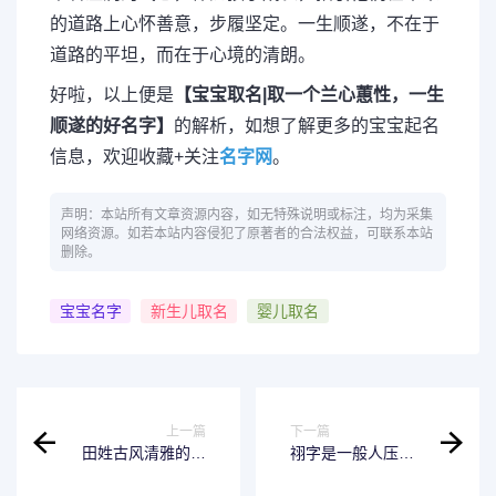
的道路上心怀善意，步履坚定。一生顺遂，不在于
道路的平坦，而在于心境的清朗。
好啦，以上便是
【宝宝取名|取一个兰心蕙性，一生
顺遂的好名字】
的解析，如想了解更多的宝宝起名
信息，欢迎收藏+关注
名字网
。
声明：本站所有文章资源内容，如无特殊说明或标注，均为采集
网络资源。如若本站内容侵犯了原著者的合法权益，可联系本站
删除。
宝宝名字
新生儿取名
婴儿取名
上一篇
下一篇
田姓古风清雅的名
祤字是一般人压不
字,姓田的古风女孩
住吗？祤字用于人
名字
名的寓意有哪些？