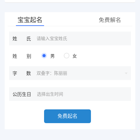
导方案，欢迎有缘人。
宝宝起名
免费解名
姓氏
姓别
男
女
双叠字：陈丽丽
字数
公历生日
免费起名